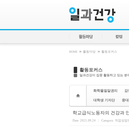
Sketchbook5, 스케치북5
Sketchbook5, 스케치북5
활동마당
칼럼
»
»
HOME
활동마당
활동포커스
활동포커스
일과건강이 집중 활동하고 있는 분야
화학물질알권리
감
대학생 기자단
중대
학교급식노동자의 건강과 안
Date
2021.09.24
Category
직업성암1