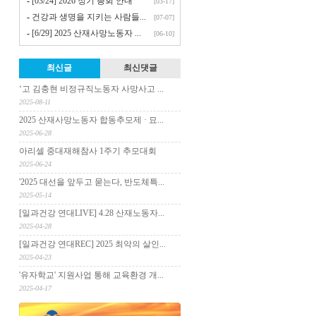
-
[03/24] 2026 정기 총회 안내
[03-17]
-
건강과 생명을 지키는 사람들...
[07-07]
-
[6/29] 2025 산재사망노동자 ...
[06-10]
최신글
최신댓글
‘고 김충현 비정규직노동자 사망사고 ...
2025-08-11
2025 산재사망노동자 합동추모제 · 묘...
2025-06-28
아리셀 중대재해참사 1주기 추모대회
2025-06-24
'2025 대선을 앞두고 묻는다, 반도체특...
2025-05-14
[일과건강 연대LIVE] 4.28 산재노동자...
2025-04-28
[일과건강 연대REC] 2025 최악의 살인...
2025-04-23
'유자학교' 지원사업 통해 교육환경 개...
2025-04-17